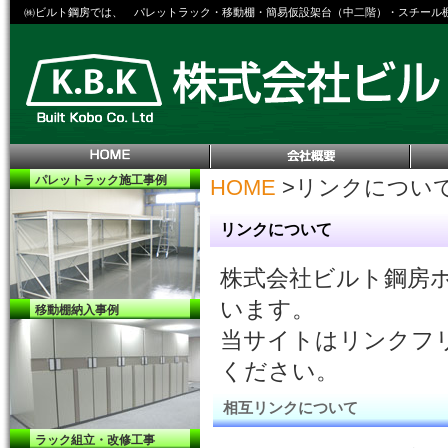
㈱ビルト鋼房では、 パレットラック・移動棚・簡易仮設架台（中二階）・スチール
パレットラック
施工事例
HOME
>
リンクについ
リンクについて
株式会社ビルト鋼房
います。
移動棚納入事例
当サイトはリンクフ
ください。
相互リンクについて
ラック組立・改修工事