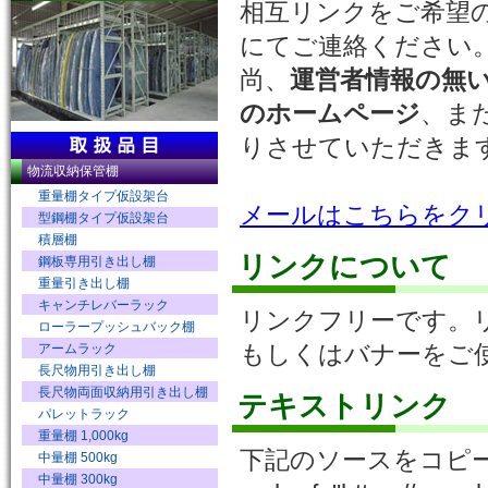
相互リンクをご希望
にてご連絡ください
尚、
運営者情報の無
のホームページ
、ま
りさせていただきま
物流収納保管棚
重量棚タイプ仮設架台
メールはこちらをク
型鋼棚タイプ仮設架台
積層棚
リンクについて
鋼板専用引き出し棚
重量引き出し棚
キャンチレバーラック
リンクフリーです。
ローラープッシュバック棚
もしくはバナーをご
アームラック
長尺物用引き出し棚
長尺物両面収納用引き出し棚
テキストリンク
パレットラック
重量棚 1,000kg
下記のソースをコピ
中量棚 500kg
中量棚 300kg