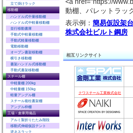
<a href="https://
立て掛けラック
動棚、パレットラック、
移動棚
ハンドル式中量移動棚
表示例：
簡易仮設架
ハンドル式中軽量移動棚
並行移動書庫
株式会社ビルト鋼房
手動式中軽量移動棚
手動式軽量移動棚
電動移動棚
オープン書架移動棚
相互リンクサイト
横引き移動棚
書架ハンドル式移動棚
手動式書架移動棚
スチール棚
中軽量棚 200kg
中軽量棚 150kg
クワスチール工業株式会社
軽量アングル棚
スチール複柱書架棚
アングル枠棚
工場・倉庫用備品
アルミ製折りたたみ階段
移動式伸縮仮設テント
逆ネスラック