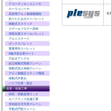
アコーディオンコンベヤ
ローラコンベヤ
世
高所用アルミ製移動階段
折りたたみポストパレット
移動式ネスラック
スチールフロアー床材
塗装仕様スチールパレット
アルミステージ
ボックスパレット
重量用吊りパレット
6輪式長台車カート
穴あきアングル
組立移動式簡易クレーン
移動式高さ伸縮クレーン
アルミ製幅広ステップ階段
移動式作業台
パイプ台車・架台
改装・改修工事
研究・実験室用ラック
ルーフラック設備工事
支柱組立式天井クレーン
手動式門型クレーン