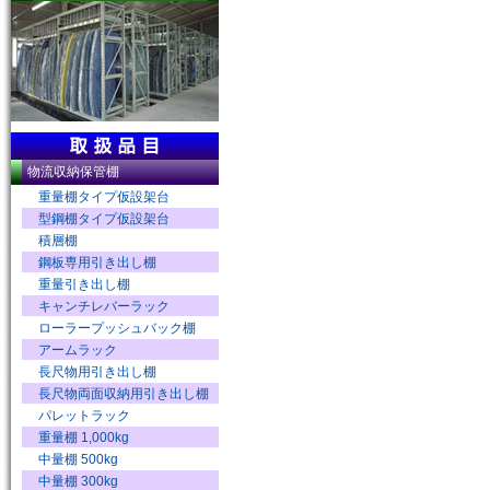
物流収納保管棚
重量棚タイプ仮設架台
型鋼棚タイプ仮設架台
積層棚
鋼板専用引き出し棚
重量引き出し棚
キャンチレバーラック
ローラープッシュバック棚
アームラック
長尺物用引き出し棚
長尺物両面収納用引き出し棚
パレットラック
重量棚 1,000kg
中量棚 500kg
中量棚 300kg