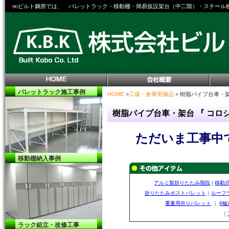
㈱ビルト鋼房では、 パレットラック・移動棚・簡易仮設架台（中二階）・スチール
パレットラック
施工事例
HOME
>
工場・倉庫用備品
> 樹脂パイプ台車・
樹脂パイプ台車・架台 『 コ
ただいま工事中
移動棚納入事例
アルミ製折りたたみ階段
|
移動
折りたたみポストパレット
｜
ルーフ
重量用吊りパレット
｜
6
｜
ラック組立・改修工事