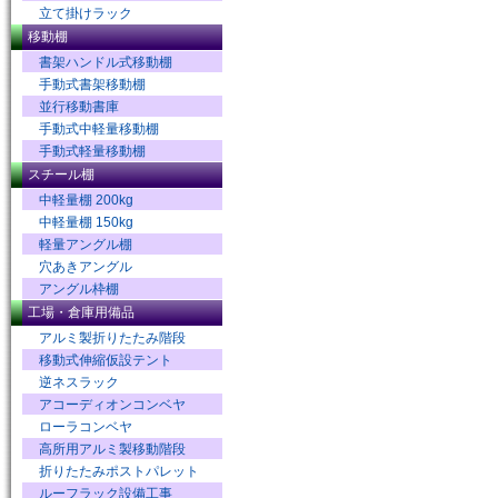
立て掛けラック
移動棚
書架ハンドル式移動棚
手動式書架移動棚
並行移動書庫
手動式中軽量移動棚
手動式軽量移動棚
スチール棚
中軽量棚 200kg
中軽量棚 150kg
軽量アングル棚
穴あきアングル
アングル枠棚
工場・倉庫用備品
アルミ製折りたたみ階段
移動式伸縮仮設テント
逆ネスラック
アコーディオンコンベヤ
ローラコンベヤ
高所用アルミ製移動階段
折りたたみポストパレット
ルーフラック設備工事