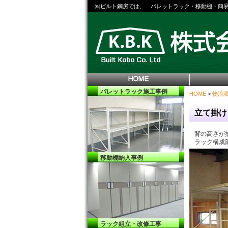
㈱ビルト鋼房では、 パレットラック・移動棚・簡
パレットラック
施工事例
HOME
>
物流
立て掛
背の高さが
ラック構成
移動棚納入事例
ラック組立・改修工事