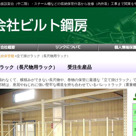
易仮設架台（中二階）・スチール棚などの収納保管什器から改修（内外装）工事まで関東を
収納保管棚
>立て掛けラック（長尺物用ラック）
けラック（長尺物用ラック） 受注生産品
揃わなくて、横積みができない長尺物や、巻物の保管に最適な『立て掛けラック』
部材は、座屈やねじれに強い堅牢な構造を持ち合わせているパレットラック（重量