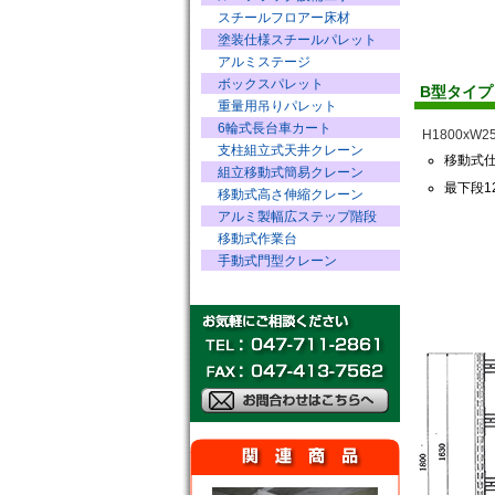
スチールフロアー床材
塗装仕様スチールパレット
アルミステージ
ボックスパレット
B型タイ
重量用吊りパレット
6輪式長台車カート
H1800xW2
支柱組立式天井クレーン
移動式
組立移動式簡易クレーン
最下段1
移動式高さ伸縮クレーン
アルミ製幅広ステップ階段
移動式作業台
手動式門型クレーン