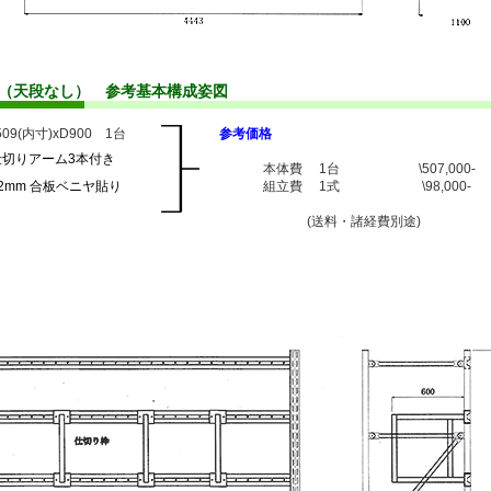
プ（天段なし） 参考基本構成姿図
509(内寸)xD900 1台
参考価格
仕切りアーム3本付き
本体費 1台 \507,000-
2mm 合板ベニヤ貼り
組立費 1式 \98,000-
(送料・諸経費別途)