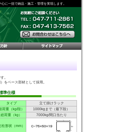
中心に一括で納品・施工・管理を実現します。
です。
棚）をベース部材として採用。
標準仕様
タイプ
立て掛けラック
段荷重（kg/段）
1000kgまで（最下段）
総荷重（kg）
7000kg/間口当たり
支柱形状（mm）