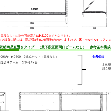
（天段なし）の制作可能高さはH2100までとなります。
ック設置の際には、商品収納時に偏荷重がかかりますので、床（モルタル）にアン
プ収納商品直置きタイプ （最下段正面間口ビームなし） 参考基本構成
1609(内寸)xD800 2連x1セット（天板なし）
参考価格
仕切りアーム ２本付き/ 台
本体費 
組立