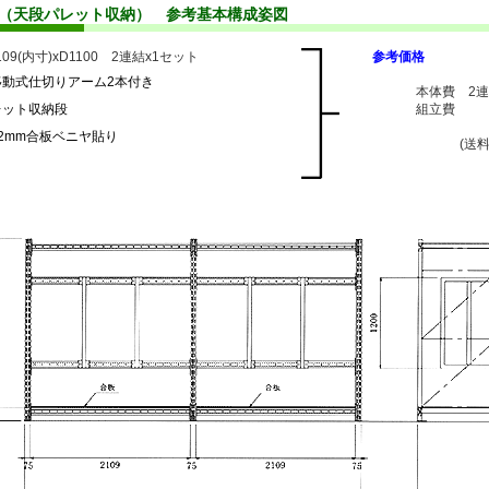
プ（天段パレット収納） 参考基本構成姿図
2109(内寸)xD1100 2連結x1セット
参考価格
移動式仕切りアーム2本付き
本体費 2連X
レット収納段
組立費 1
2mm合板ベニヤ貼り
(送