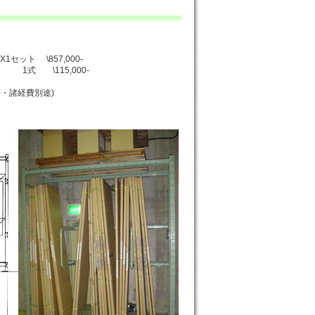
1セット \857,000-
式 \115,000-
料・諸経費別途)