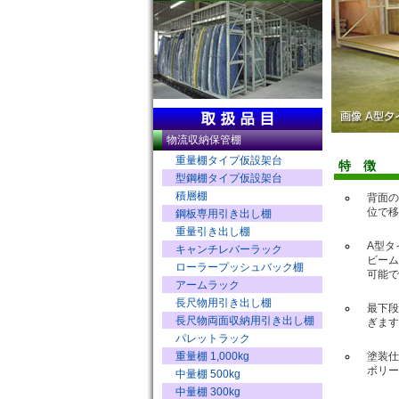
物流収納保管棚
重量棚タイプ仮設架台
特 徴
型鋼棚タイプ仮設架台
積層棚
背面の
位で移
鋼板専用引き出し棚
重量引き出し棚
A型タ
キャンチレバーラック
ビーム
ローラープッシュバック棚
可能で
アームラック
長尺物用引き出し棚
最下段
長尺物両面収納用引き出し棚
ぎます
パレットラック
重量棚 1,000kg
塗装仕
ボリー
中量棚 500kg
中量棚 300kg