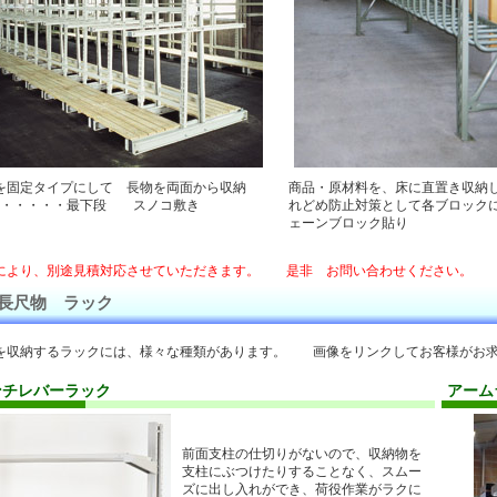
を固定タイプにして 長物を両面から収納
商品・原材料を、床に直置き収納
・・・・・最下段 スノコ敷き
れどめ防止対策として各ブロック
ェーンブロック貼り
により、別途見積対応させていただきます。 是非 お問い合わせください。
長尺物 ラック
を収納するラックには、様々な種類があります。 画像をリンクしてお客様がお求
ンチレバーラック
アーム
前面支柱の仕切りがないので、収納物を
支柱にぶつけたりすることなく、スムー
ズに出し入れができ、荷役作業がラクに