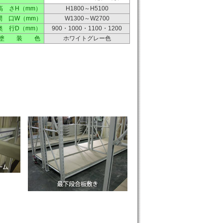
高 さH（mm）
H1800～H5100
間 口W（mm）
W1300～W2700
奥 行D（mm）
900・1000・1100・1200
塗 装 色
ホワイトグレー色