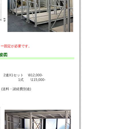
カー固定が必要です。
姿図
2連X1セット \812,000-
費 1式 \115,000-
(送料・諸経費別途)