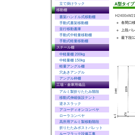
立て掛けラック
A型タイ
移動棚
H2400xW
書架ハンドル式移動棚
各間口
手動式書架移動棚
並行移動書庫
上段パ
手動式中軽量移動棚
最下段1
手動式軽量移動棚
スチール棚
中軽量棚 200kg
中軽量棚 150kg
軽量アングル棚
穴あきアングル
アングル枠棚
工場・倉庫用備品
アルミ製折りたたみ階段
移動式伸縮仮設テント
逆ネスラック
アコーディオンコンベヤ
ローラコンベヤ
高所用アルミ製移動階段
折りたたみポストパレット
ルーフラック設備工事