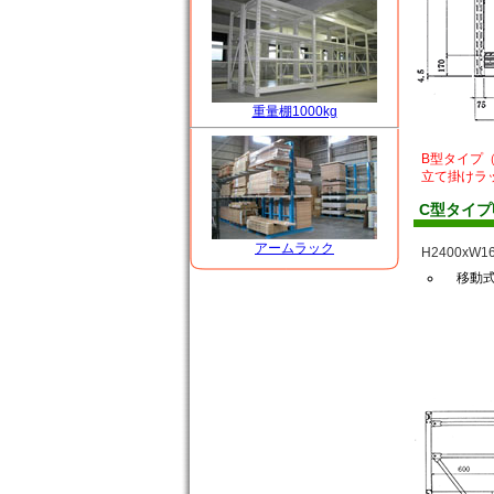
重量棚1000kg
B型タイプ
立て掛けラ
C型タイ
アームラック
H2400xW
移動式