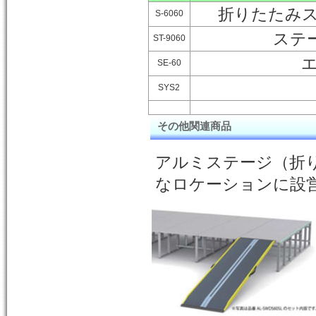
折りたたみステ
S-6060
ステー
ST-9060
エ
SE-60
SYS2
その他関連商品
アルミステージ（折
なロケーションに設