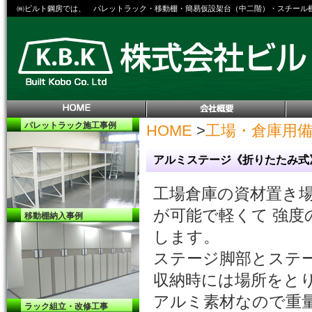
㈱ビルト鋼房では、 パレットラック・移動棚・簡易仮設架台（中二階）・スチール
パレットラック
施工事例
HOME
>
工場・倉庫用
アルミステージ《折りたたみ
工場倉庫の資材置き
が可能で軽くて 強
移動棚納入事例
します。
ステージ脚部とステ
収納時には場所をと
アルミ素材なので重
ラック組立・改修工事