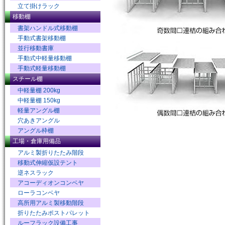
立て掛けラック
移動棚
書架ハンドル式移動棚
手動式書架移動棚
並行移動書庫
手動式中軽量移動棚
手動式軽量移動棚
スチール棚
中軽量棚 200kg
中軽量棚 150kg
軽量アングル棚
穴あきアングル
アングル枠棚
工場・倉庫用備品
アルミ製折りたたみ階段
移動式伸縮仮設テント
逆ネスラック
アコーディオンコンベヤ
ローラコンベヤ
高所用アルミ製移動階段
折りたたみポストパレット
ルーフラック設備工事